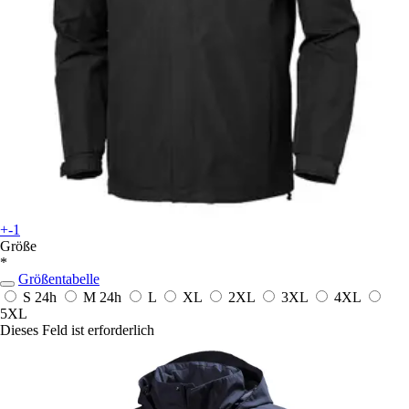
+-1
Größe
*
Größentabelle
S
24h
M
24h
L
XL
2XL
3XL
4XL
5XL
Dieses Feld ist erforderlich