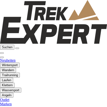
Suchen
Neuheiten
Wintersport
Wandern
Trailrunning
Laufen
Klettern
Wassersport
Angeln
Outlet
Marken