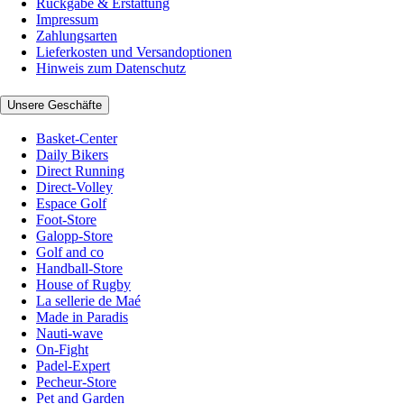
Rückgabe & Erstattung
Impressum
Zahlungsarten
Lieferkosten und Versandoptionen
Hinweis zum Datenschutz
Unsere Geschäfte
Basket-Center
Daily Bikers
Direct Running
Direct-Volley
Espace Golf
Foot-Store
Galopp-Store
Golf and co
Handball-Store
House of Rugby
La sellerie de Maé
Made in Paradis
Nauti-wave
On-Fight
Padel-Expert
Pecheur-Store
Pet and Garden