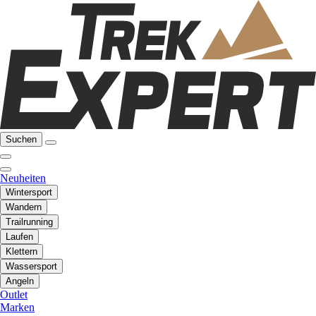
Suchen
Neuheiten
Wintersport
Wandern
Trailrunning
Laufen
Klettern
Wassersport
Angeln
Outlet
Marken