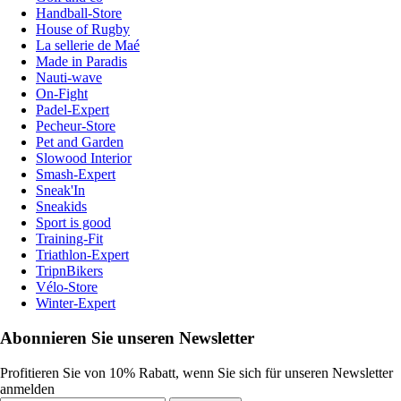
Handball-Store
House of Rugby
La sellerie de Maé
Made in Paradis
Nauti-wave
On-Fight
Padel-Expert
Pecheur-Store
Pet and Garden
Slowood Interior
Smash-Expert
Sneak'In
Sneakids
Sport is good
Training-Fit
Triathlon-Expert
TripnBikers
Vélo-Store
Winter-Expert
Abonnieren Sie unseren Newsletter
Profitieren Sie von 10% Rabatt, wenn Sie sich für unseren Newsletter
anmelden