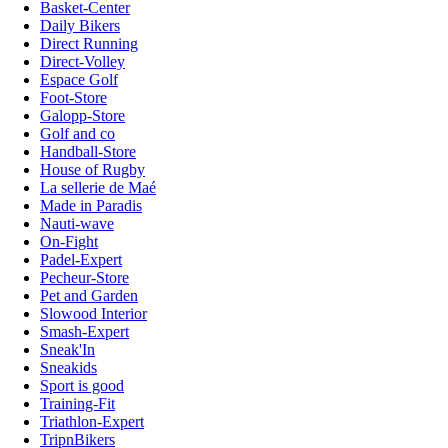
Basket-Center
Daily Bikers
Direct Running
Direct-Volley
Espace Golf
Foot-Store
Galopp-Store
Golf and co
Handball-Store
House of Rugby
La sellerie de Maé
Made in Paradis
Nauti-wave
On-Fight
Padel-Expert
Pecheur-Store
Pet and Garden
Slowood Interior
Smash-Expert
Sneak'In
Sneakids
Sport is good
Training-Fit
Triathlon-Expert
TripnBikers