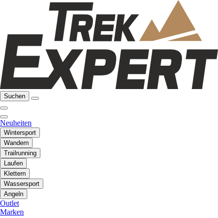
Suchen
Neuheiten
Wintersport
Wandern
Trailrunning
Laufen
Klettern
Wassersport
Angeln
Outlet
Marken