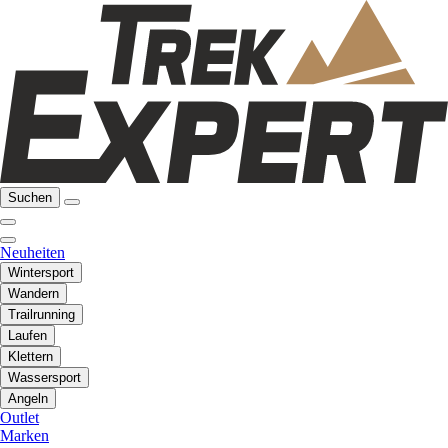
Suchen
Neuheiten
Wintersport
Wandern
Trailrunning
Laufen
Klettern
Wassersport
Angeln
Outlet
Marken