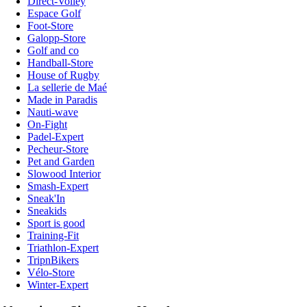
Direct-Volley
Espace Golf
Foot-Store
Galopp-Store
Golf and co
Handball-Store
House of Rugby
La sellerie de Maé
Made in Paradis
Nauti-wave
On-Fight
Padel-Expert
Pecheur-Store
Pet and Garden
Slowood Interior
Smash-Expert
Sneak'In
Sneakids
Sport is good
Training-Fit
Triathlon-Expert
TripnBikers
Vélo-Store
Winter-Expert