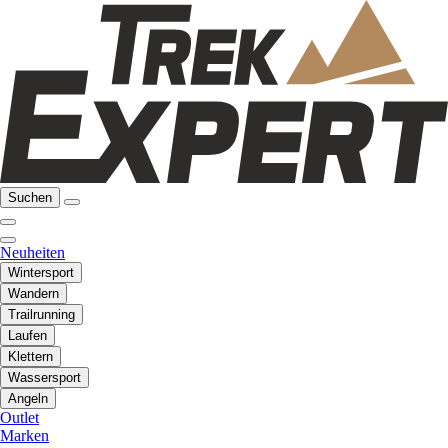
Suchen
Neuheiten
Wintersport
Wandern
Trailrunning
Laufen
Klettern
Wassersport
Angeln
Outlet
Marken