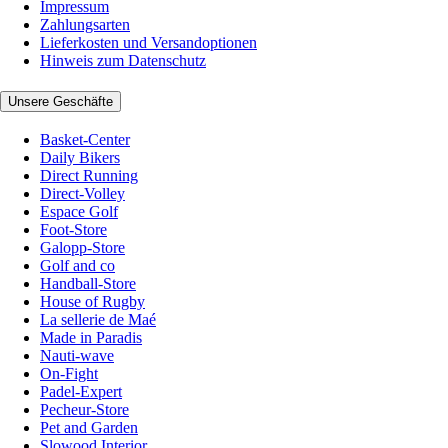
Impressum
Zahlungsarten
Lieferkosten und Versandoptionen
Hinweis zum Datenschutz
Unsere Geschäfte
Basket-Center
Daily Bikers
Direct Running
Direct-Volley
Espace Golf
Foot-Store
Galopp-Store
Golf and co
Handball-Store
House of Rugby
La sellerie de Maé
Made in Paradis
Nauti-wave
On-Fight
Padel-Expert
Pecheur-Store
Pet and Garden
Slowood Interior