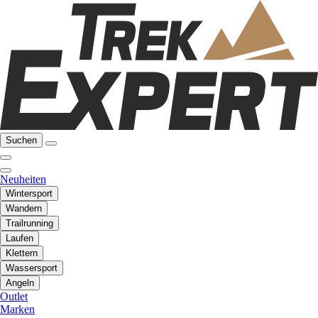
Suchen
Neuheiten
Wintersport
Wandern
Trailrunning
Laufen
Klettern
Wassersport
Angeln
Outlet
Marken