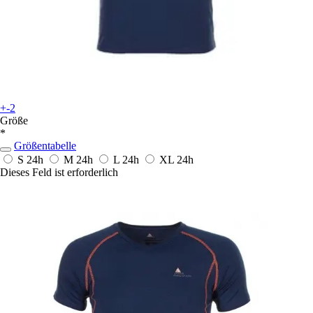
+-2
Größe
*
Größentabelle
S
24h
M
24h
L
24h
XL
24h
Dieses Feld ist erforderlich