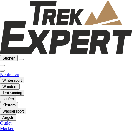
Suchen
Neuheiten
Wintersport
Wandern
Trailrunning
Laufen
Klettern
Wassersport
Angeln
Outlet
Marken