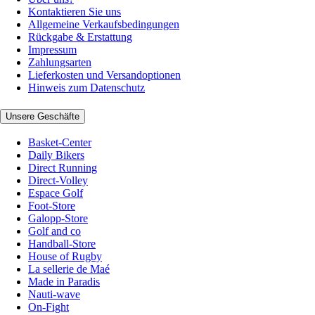
Kontaktieren Sie uns
Allgemeine Verkaufsbedingungen
Rückgabe & Erstattung
Impressum
Zahlungsarten
Lieferkosten und Versandoptionen
Hinweis zum Datenschutz
Unsere Geschäfte
Basket-Center
Daily Bikers
Direct Running
Direct-Volley
Espace Golf
Foot-Store
Galopp-Store
Golf and co
Handball-Store
House of Rugby
La sellerie de Maé
Made in Paradis
Nauti-wave
On-Fight