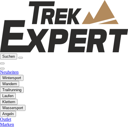
Suchen
Neuheiten
Wintersport
Wandern
Trailrunning
Laufen
Klettern
Wassersport
Angeln
Outlet
Marken