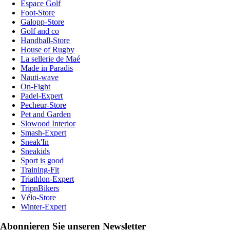
Espace Golf
Foot-Store
Galopp-Store
Golf and co
Handball-Store
House of Rugby
La sellerie de Maé
Made in Paradis
Nauti-wave
On-Fight
Padel-Expert
Pecheur-Store
Pet and Garden
Slowood Interior
Smash-Expert
Sneak'In
Sneakids
Sport is good
Training-Fit
Triathlon-Expert
TripnBikers
Vélo-Store
Winter-Expert
Abonnieren Sie unseren Newsletter