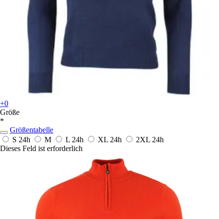
+0
Größe
*
Größentabelle
S
24h
M
L
24h
XL
24h
2XL
24h
Dieses Feld ist erforderlich