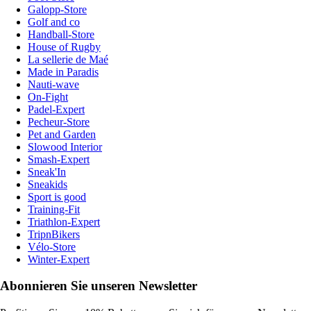
Galopp-Store
Golf and co
Handball-Store
House of Rugby
La sellerie de Maé
Made in Paradis
Nauti-wave
On-Fight
Padel-Expert
Pecheur-Store
Pet and Garden
Slowood Interior
Smash-Expert
Sneak'In
Sneakids
Sport is good
Training-Fit
Triathlon-Expert
TripnBikers
Vélo-Store
Winter-Expert
Abonnieren Sie unseren Newsletter