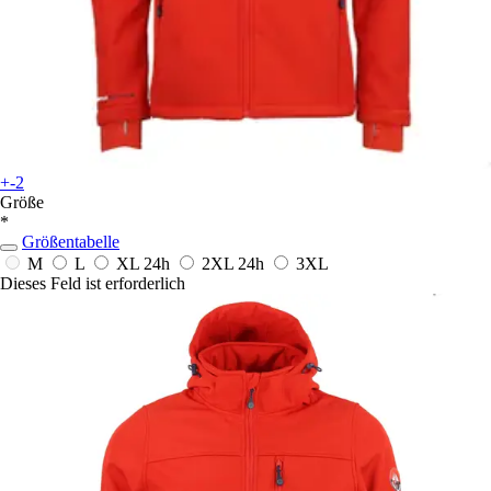
+-2
Größe
*
Größentabelle
M
L
XL
24h
2XL
24h
3XL
Dieses Feld ist erforderlich