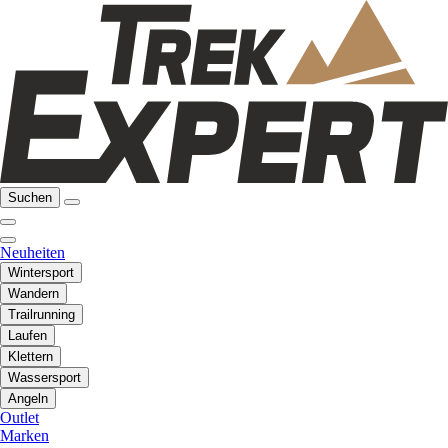
Suchen
Neuheiten
Wintersport
Wandern
Trailrunning
Laufen
Klettern
Wassersport
Angeln
Outlet
Marken