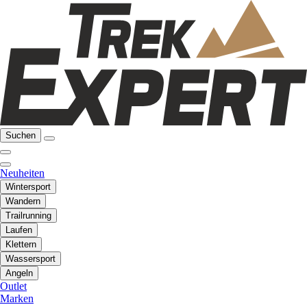
Suchen
Neuheiten
Wintersport
Wandern
Trailrunning
Laufen
Klettern
Wassersport
Angeln
Outlet
Marken