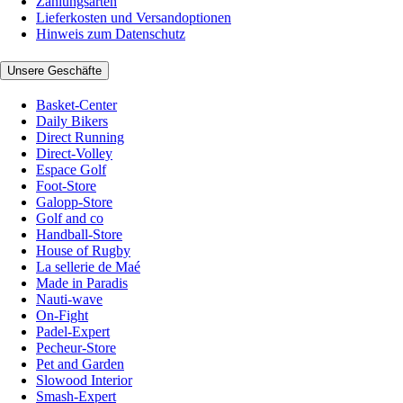
Zahlungsarten
Lieferkosten und Versandoptionen
Hinweis zum Datenschutz
Unsere Geschäfte
Basket-Center
Daily Bikers
Direct Running
Direct-Volley
Espace Golf
Foot-Store
Galopp-Store
Golf and co
Handball-Store
House of Rugby
La sellerie de Maé
Made in Paradis
Nauti-wave
On-Fight
Padel-Expert
Pecheur-Store
Pet and Garden
Slowood Interior
Smash-Expert