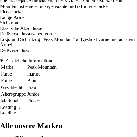
Die Fleecejacke für Mädchen FASAK/AF von der Marke Peak
Mountain ist eine schicke, elegante und raffinierte Jacke
Fleecejacke
Lange Ärmel
Stehkragen
Elastische Abschlüsse
Reißverschlusstaschen vorne
Logo und Schriftzug "Peak Mountain" aufgestickt vorne und auf dem
Ärmel
Reißverschluss
Zusätzliche Informationen
Marke
Peak Mountain
Farbe
marine
Farbe
Blau
Geschlecht
Frau
Altersgruppe
Junior
Merkmal
Fleece
Loading...
Loading...
Alle unsere Marken