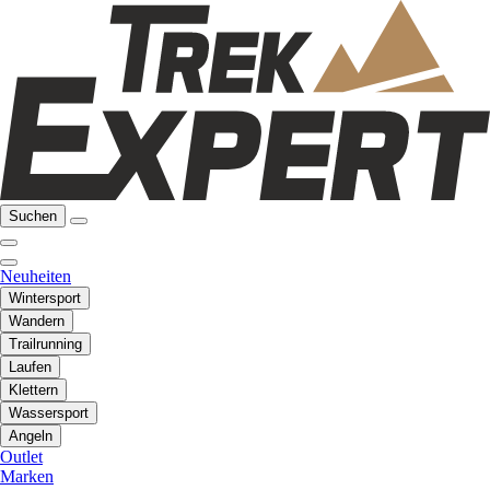
Suchen
Neuheiten
Wintersport
Wandern
Trailrunning
Laufen
Klettern
Wassersport
Angeln
Outlet
Marken