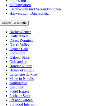
Impressum
Zahlungsarten
Lieferkosten und Versandoptionen
Hinweis zum Datenschutz
Unsere Geschäfte
Basket-Center
Daily Bikers
Direct Running
Direct-Volley
Espace Golf
Foot-Store
Galopp-Store
Golf and co
Handball-Store
House of Rugby
La sellerie de Maé
Made in Paradis
Nauti-wave
On-Fight
Padel-Expert
Pecheur-Store
Pet and Garden
Slowood Interior