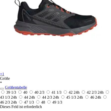
+1
Größe
*
Größentabelle
39 1/3
40
40 2/3
41 1/3
42
24h
42 2/3
24h
43 1/3
24h
44
24h
44 2/3
24h
45 1/3
24h
46
24h
46 2/3
24h
47 1/3
48
49 1/3
Dieses Feld ist erforderlich