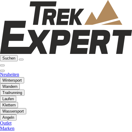
Suchen
Neuheiten
Wintersport
Wandern
Trailrunning
Laufen
Klettern
Wassersport
Angeln
Outlet
Marken