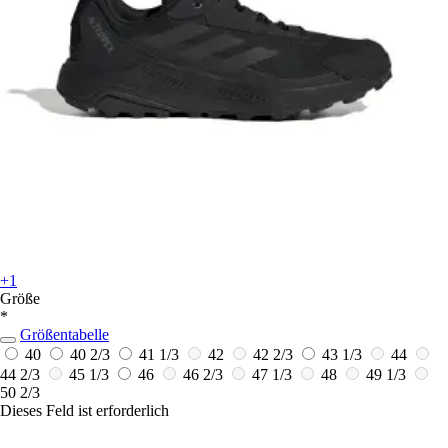
+1
Größe
*
Größentabelle
40
40 2/3
41 1/3
42
42 2/3
43 1/3
44
44 2/3
45 1/3
46
46 2/3
47 1/3
48
49 1/3
50 2/3
Dieses Feld ist erforderlich