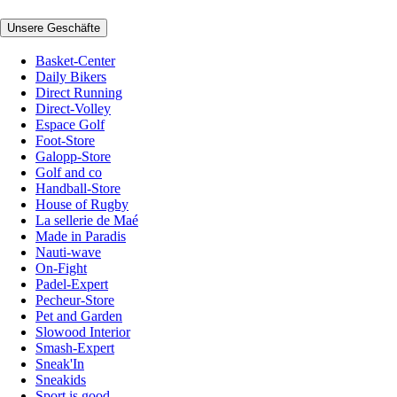
Unsere Geschäfte
Basket-Center
Daily Bikers
Direct Running
Direct-Volley
Espace Golf
Foot-Store
Galopp-Store
Golf and co
Handball-Store
House of Rugby
La sellerie de Maé
Made in Paradis
Nauti-wave
On-Fight
Padel-Expert
Pecheur-Store
Pet and Garden
Slowood Interior
Smash-Expert
Sneak'In
Sneakids
Sport is good