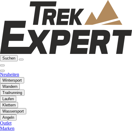
Suchen
Neuheiten
Wintersport
Wandern
Trailrunning
Laufen
Klettern
Wassersport
Angeln
Outlet
Marken