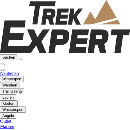
Suchen
Neuheiten
Wintersport
Wandern
Trailrunning
Laufen
Klettern
Wassersport
Angeln
Outlet
Marken