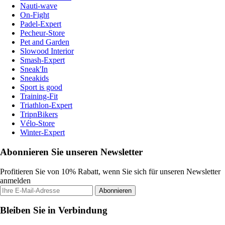
Nauti-wave
On-Fight
Padel-Expert
Pecheur-Store
Pet and Garden
Slowood Interior
Smash-Expert
Sneak'In
Sneakids
Sport is good
Training-Fit
Triathlon-Expert
TripnBikers
Vélo-Store
Winter-Expert
Abonnieren Sie unseren Newsletter
Profitieren Sie von 10% Rabatt, wenn Sie sich für unseren Newsletter
anmelden
Abonnieren
Bleiben Sie in Verbindung