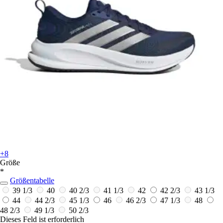
+8
Größe
*
Größentabelle
39 1/3
40
40 2/3
41 1/3
42
42 2/3
43 1/3
44
44 2/3
45 1/3
46
46 2/3
47 1/3
48
48 2/3
49 1/3
50 2/3
Dieses Feld ist erforderlich