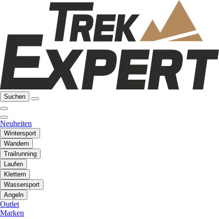
Suchen
Neuheiten
Wintersport
Wandern
Trailrunning
Laufen
Klettern
Wassersport
Angeln
Outlet
Marken