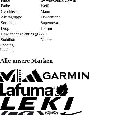
Farbe
ftwwht/cblack/crywht
Farbe
Weiß
Geschlecht
Mann
Altersgruppe
Erwachsene
Sortiment
Supernova
Drop
10 mm
Gewicht des Schuhs (g)
270
Stabilität
Neutre
Loading...
Loading...
Alle unsere Marken