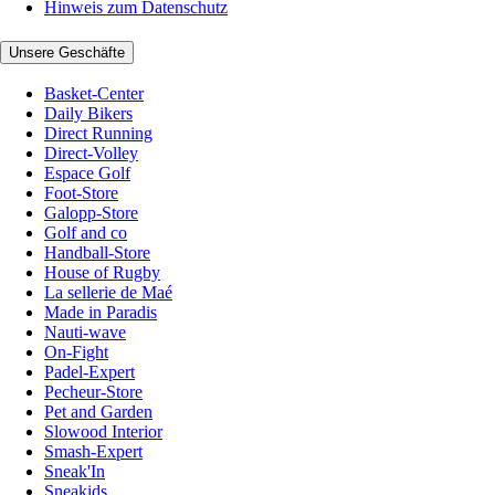
Hinweis zum Datenschutz
Unsere Geschäfte
Basket-Center
Daily Bikers
Direct Running
Direct-Volley
Espace Golf
Foot-Store
Galopp-Store
Golf and co
Handball-Store
House of Rugby
La sellerie de Maé
Made in Paradis
Nauti-wave
On-Fight
Padel-Expert
Pecheur-Store
Pet and Garden
Slowood Interior
Smash-Expert
Sneak'In
Sneakids