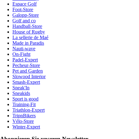
Espace Golf
Foot-Store
Galopp-Store
Golf and co
Handball-Store
House of Rugby
La sellerie de Maé
Made in Paradis
Nauti-wave
On-Fight
Padel-Expert
Pecheur-Store
Pet and Garden
Slowood Interior
Smash-Expert
Sneak'In
Sneakids
Sport is good
Training-Fit
Triathlon-Expert
TripnBikers
Vélo-Store
Winter-Expert
Abonnieren Sie unseren Newsletter