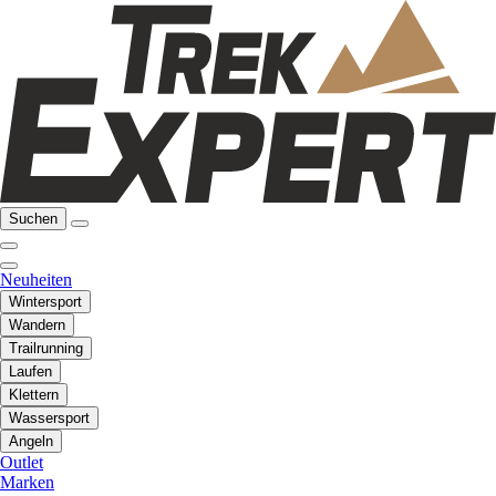
Suchen
Neuheiten
Wintersport
Wandern
Trailrunning
Laufen
Klettern
Wassersport
Angeln
Outlet
Marken