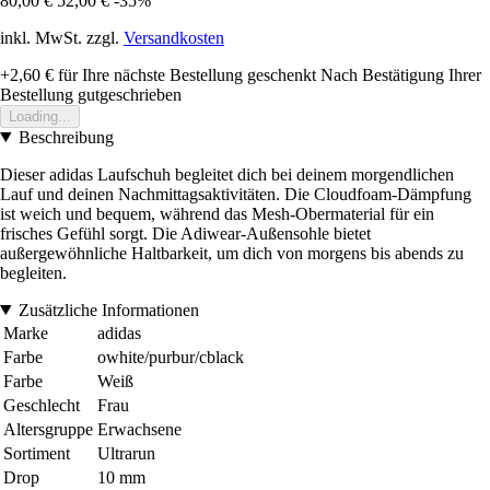
80,00 €
52,00 €
-35%
inkl. MwSt. zzgl.
Versandkosten
+2,60 €
für Ihre nächste Bestellung geschenkt
Nach Bestätigung Ihrer
Bestellung gutgeschrieben
Loading...
Beschreibung
Dieser adidas Laufschuh begleitet dich bei deinem morgendlichen
Lauf und deinen Nachmittagsaktivitäten. Die Cloudfoam-Dämpfung
ist weich und bequem, während das Mesh-Obermaterial für ein
frisches Gefühl sorgt. Die Adiwear-Außensohle bietet
außergewöhnliche Haltbarkeit, um dich von morgens bis abends zu
begleiten.
Zusätzliche Informationen
Marke
adidas
Farbe
owhite/purbur/cblack
Farbe
Weiß
Geschlecht
Frau
Altersgruppe
Erwachsene
Sortiment
Ultrarun
Drop
10 mm