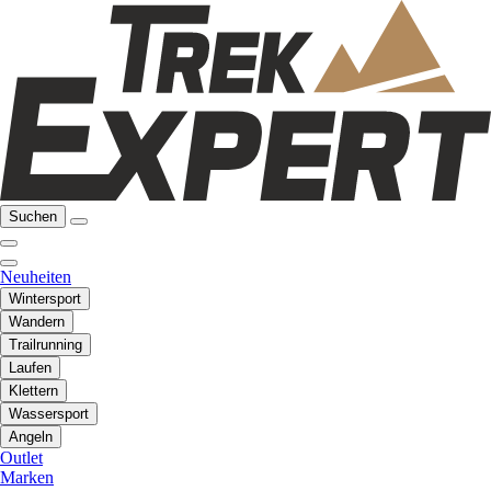
Suchen
Neuheiten
Wintersport
Wandern
Trailrunning
Laufen
Klettern
Wassersport
Angeln
Outlet
Marken