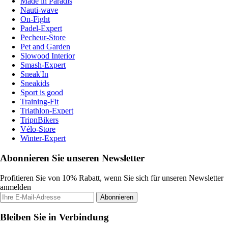
Made in Paradis
Nauti-wave
On-Fight
Padel-Expert
Pecheur-Store
Pet and Garden
Slowood Interior
Smash-Expert
Sneak'In
Sneakids
Sport is good
Training-Fit
Triathlon-Expert
TripnBikers
Vélo-Store
Winter-Expert
Abonnieren Sie unseren Newsletter
Profitieren Sie von 10% Rabatt, wenn Sie sich für unseren Newsletter
anmelden
Abonnieren
Bleiben Sie in Verbindung