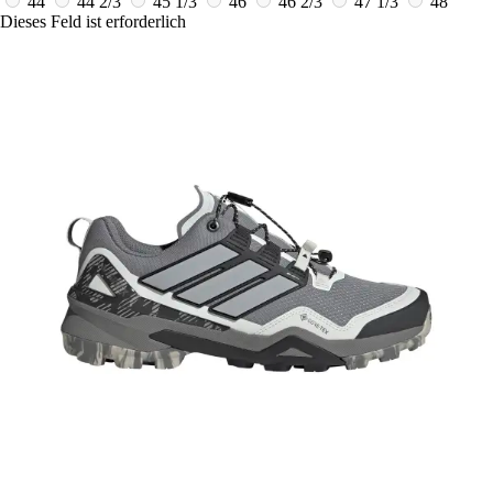
44
44 2/3
45 1/3
46
46 2/3
47 1/3
48
Dieses Feld ist erforderlich