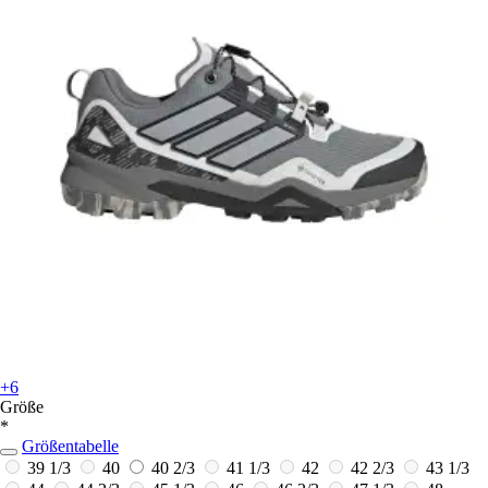
+6
Größe
*
Größentabelle
39 1/3
40
40 2/3
41 1/3
42
42 2/3
43 1/3