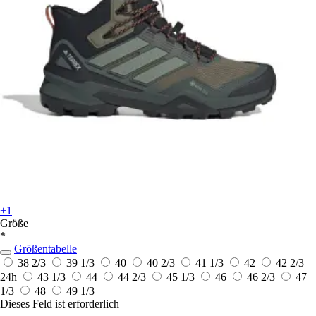
+1
Größe
*
Größentabelle
38 2/3
39 1/3
40
40 2/3
41 1/3
42
42 2/3
24h
43 1/3
44
44 2/3
45 1/3
46
46 2/3
47
1/3
48
49 1/3
Dieses Feld ist erforderlich