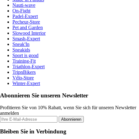
Nauti-wave
On-Fight
Padel-Expert
Pecheur-Store
Pet and Garden
Slowood Interior
Smash-Expert
Sneak'In
Sneakids
Sport is good
Training-Fit
Triathlon-Expert
TripnBikers
Vélo-Store
Winter-Expert
Abonnieren Sie unseren Newsletter
Profitieren Sie von 10% Rabatt, wenn Sie sich für unseren Newsletter
anmelden
Abonnieren
Bleiben Sie in Verbindung