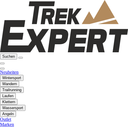
Suchen
Neuheiten
Wintersport
Wandern
Trailrunning
Laufen
Klettern
Wassersport
Angeln
Outlet
Marken