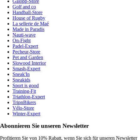
Galopp-Store
Golf and co
Handball-Store
House of Rugby
La sellerie de Maé
Made in Paradis
Nauti-wave
On-Fight
Padel-Expert
Pecheur-Store
Pet and Garden
Slowood Interior
Smash-Expert
Sneak'In
Sneakids
Sport is good
Training-Fit
Triathlon-Expert
TripnBikers
Vélo-Store
Winter-Expert
Abonnieren Sie unseren Newsletter
Profitieren Sie von 10% Rabatt, wenn Sie sich für unseren Newsletter