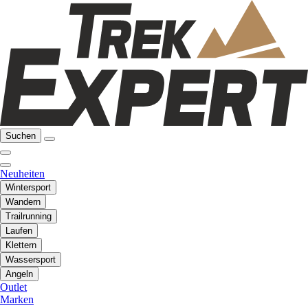
Suchen
Neuheiten
Wintersport
Wandern
Trailrunning
Laufen
Klettern
Wassersport
Angeln
Outlet
Marken