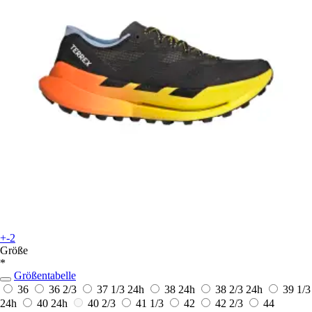
+-2
Größe
*
Größentabelle
36
36 2/3
37 1/3
24h
38
24h
38 2/3
24h
39 1/3
24h
40
24h
40 2/3
41 1/3
42
42 2/3
44