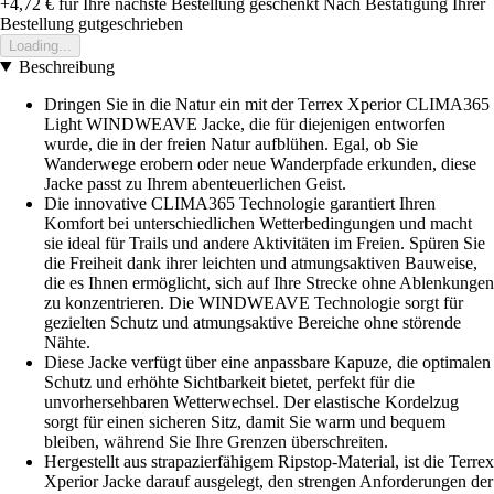
+4,72 €
für Ihre nächste Bestellung geschenkt
Nach Bestätigung Ihrer
Bestellung gutgeschrieben
Loading...
Beschreibung
Dringen Sie in die Natur ein mit der Terrex Xperior CLIMA365
Light WINDWEAVE Jacke, die für diejenigen entworfen
wurde, die in der freien Natur aufblühen. Egal, ob Sie
Wanderwege erobern oder neue Wanderpfade erkunden, diese
Jacke passt zu Ihrem abenteuerlichen Geist.
Die innovative CLIMA365 Technologie garantiert Ihren
Komfort bei unterschiedlichen Wetterbedingungen und macht
sie ideal für Trails und andere Aktivitäten im Freien. Spüren Sie
die Freiheit dank ihrer leichten und atmungsaktiven Bauweise,
die es Ihnen ermöglicht, sich auf Ihre Strecke ohne Ablenkungen
zu konzentrieren. Die WINDWEAVE Technologie sorgt für
gezielten Schutz und atmungsaktive Bereiche ohne störende
Nähte.
Diese Jacke verfügt über eine anpassbare Kapuze, die optimalen
Schutz und erhöhte Sichtbarkeit bietet, perfekt für die
unvorhersehbaren Wetterwechsel. Der elastische Kordelzug
sorgt für einen sicheren Sitz, damit Sie warm und bequem
bleiben, während Sie Ihre Grenzen überschreiten.
Hergestellt aus strapazierfähigem Ripstop-Material, ist die Terrex
Xperior Jacke darauf ausgelegt, den strengen Anforderungen der