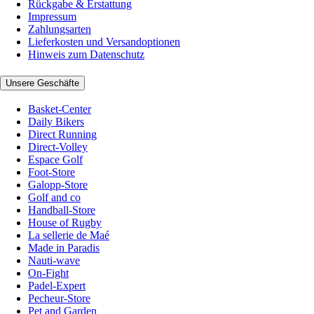
Rückgabe & Erstattung
Impressum
Zahlungsarten
Lieferkosten und Versandoptionen
Hinweis zum Datenschutz
Unsere Geschäfte
Basket-Center
Daily Bikers
Direct Running
Direct-Volley
Espace Golf
Foot-Store
Galopp-Store
Golf and co
Handball-Store
House of Rugby
La sellerie de Maé
Made in Paradis
Nauti-wave
On-Fight
Padel-Expert
Pecheur-Store
Pet and Garden