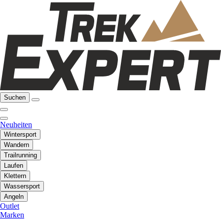
Suchen
Neuheiten
Wintersport
Wandern
Trailrunning
Laufen
Klettern
Wassersport
Angeln
Outlet
Marken