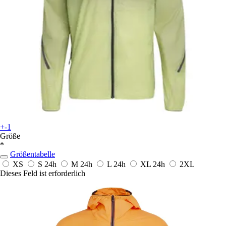
+-1
Größe
*
Größentabelle
XS
S
24h
M
24h
L
24h
XL
24h
2XL
Dieses Feld ist erforderlich