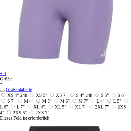
+-1
Größe
*
Größentabelle
XS 4"
24h
XS 5"
XS 7"
S 4"
24h
S 5"
S 6"
S 7"
M 4"
M 5"
M 6"
M 7"
L 4"
L 5"
L 6"
L 7"
XL 4".
XL 5"
XL 7"
2XL 7"
2XS
4"
2XS 5"
2XS 7"
Dieses Feld ist erforderlich