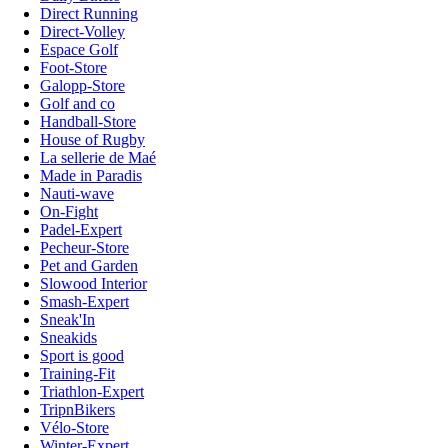
Direct Running
Direct-Volley
Espace Golf
Foot-Store
Galopp-Store
Golf and co
Handball-Store
House of Rugby
La sellerie de Maé
Made in Paradis
Nauti-wave
On-Fight
Padel-Expert
Pecheur-Store
Pet and Garden
Slowood Interior
Smash-Expert
Sneak'In
Sneakids
Sport is good
Training-Fit
Triathlon-Expert
TripnBikers
Vélo-Store
Winter-Expert