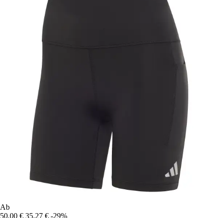
Ab
50,00 €
35,27 €
-29%