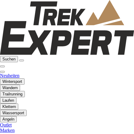
Suchen
Neuheiten
Wintersport
Wandern
Trailrunning
Laufen
Klettern
Wassersport
Angeln
Outlet
Marken