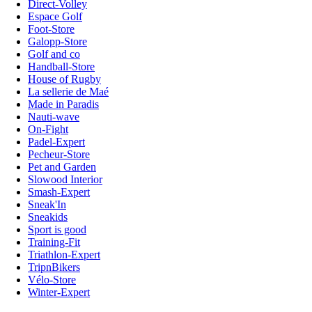
Direct-Volley
Espace Golf
Foot-Store
Galopp-Store
Golf and co
Handball-Store
House of Rugby
La sellerie de Maé
Made in Paradis
Nauti-wave
On-Fight
Padel-Expert
Pecheur-Store
Pet and Garden
Slowood Interior
Smash-Expert
Sneak'In
Sneakids
Sport is good
Training-Fit
Triathlon-Expert
TripnBikers
Vélo-Store
Winter-Expert