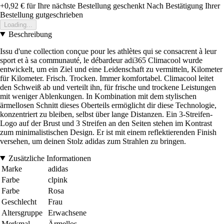
+0,92 €
für Ihre nächste Bestellung geschenkt
Nach Bestätigung Ihrer
Bestellung gutgeschrieben
Loading...
Beschreibung
Issu d'une collection conçue pour les athlètes qui se consacrent à leur
sport et à sa communauté, le débardeur adi365 Climacool wurde
entwickelt, um ein Ziel und eine Leidenschaft zu vermitteln, Kilometer
für Kilometer. Frisch. Trocken. Immer komfortabel. Climacool leitet
den Schweiß ab und verteilt ihn, für frische und trockene Leistungen
mit weniger Ablenkungen. In Kombination mit dem stylischen
ärmellosen Schnitt dieses Oberteils ermöglicht dir diese Technologie,
konzentriert zu bleiben, selbst über lange Distanzen. Ein 3-Streifen-
Logo auf der Brust und 3 Streifen an den Seiten stehen im Kontrast
zum minimalistischen Design. Er ist mit einem reflektierenden Finish
versehen, um deinen Stolz adidas zum Strahlen zu bringen.
Zusätzliche Informationen
Marke
adidas
Farbe
clpink
Farbe
Rosa
Geschlecht
Frau
Altersgruppe
Erwachsene
Merkmal
Ärmellos