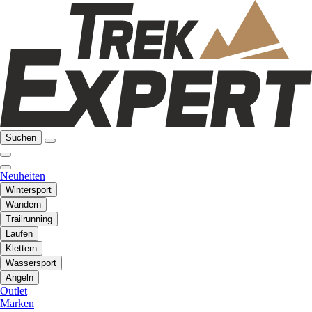
Suchen
Neuheiten
Wintersport
Wandern
Trailrunning
Laufen
Klettern
Wassersport
Angeln
Outlet
Marken