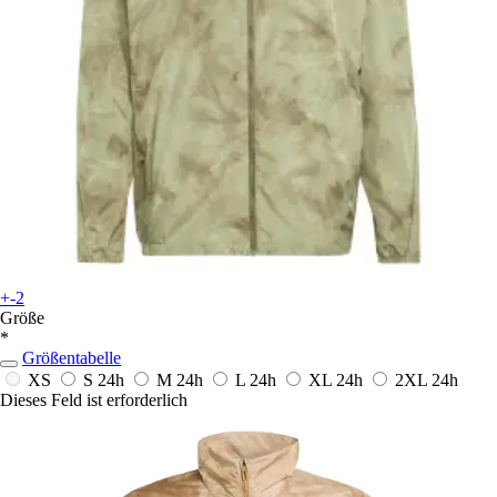
+-2
Größe
*
Größentabelle
XS
S
24h
M
24h
L
24h
XL
24h
2XL
24h
Dieses Feld ist erforderlich