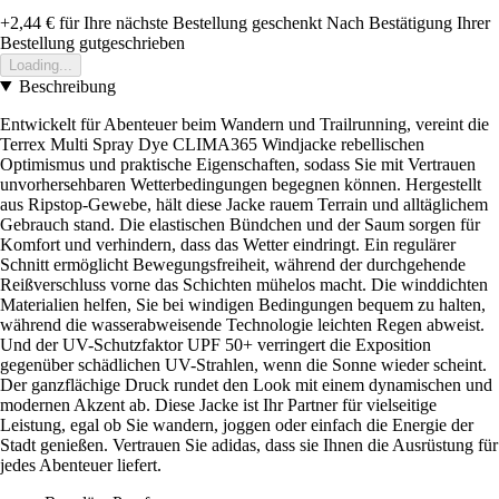
+2,44 €
für Ihre nächste Bestellung geschenkt
Nach Bestätigung Ihrer
Bestellung gutgeschrieben
Loading...
Beschreibung
Entwickelt für Abenteuer beim Wandern und Trailrunning, vereint die
Terrex Multi Spray Dye CLIMA365 Windjacke rebellischen
Optimismus und praktische Eigenschaften, sodass Sie mit Vertrauen
unvorhersehbaren Wetterbedingungen begegnen können. Hergestellt
aus Ripstop-Gewebe, hält diese Jacke rauem Terrain und alltäglichem
Gebrauch stand. Die elastischen Bündchen und der Saum sorgen für
Komfort und verhindern, dass das Wetter eindringt. Ein regulärer
Schnitt ermöglicht Bewegungsfreiheit, während der durchgehende
Reißverschluss vorne das Schichten mühelos macht. Die winddichten
Materialien helfen, Sie bei windigen Bedingungen bequem zu halten,
während die wasserabweisende Technologie leichten Regen abweist.
Und der UV-Schutzfaktor UPF 50+ verringert die Exposition
gegenüber schädlichen UV-Strahlen, wenn die Sonne wieder scheint.
Der ganzflächige Druck rundet den Look mit einem dynamischen und
modernen Akzent ab. Diese Jacke ist Ihr Partner für vielseitige
Leistung, egal ob Sie wandern, joggen oder einfach die Energie der
Stadt genießen. Vertrauen Sie adidas, dass sie Ihnen die Ausrüstung für
jedes Abenteuer liefert.