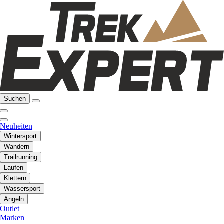
Suchen
Neuheiten
Wintersport
Wandern
Trailrunning
Laufen
Klettern
Wassersport
Angeln
Outlet
Marken