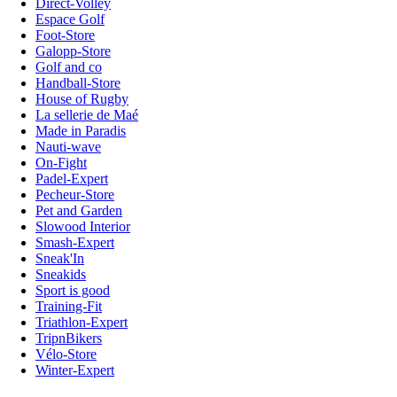
Direct-Volley
Espace Golf
Foot-Store
Galopp-Store
Golf and co
Handball-Store
House of Rugby
La sellerie de Maé
Made in Paradis
Nauti-wave
On-Fight
Padel-Expert
Pecheur-Store
Pet and Garden
Slowood Interior
Smash-Expert
Sneak'In
Sneakids
Sport is good
Training-Fit
Triathlon-Expert
TripnBikers
Vélo-Store
Winter-Expert