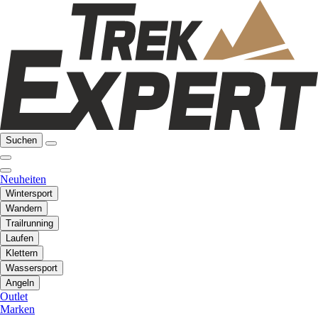
Suchen
Neuheiten
Wintersport
Wandern
Trailrunning
Laufen
Klettern
Wassersport
Angeln
Outlet
Marken