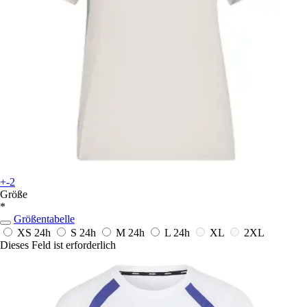
+-2
Größe
*
Größentabelle
XS
24h
S
24h
M
24h
L
24h
XL
2XL
Dieses Feld ist erforderlich