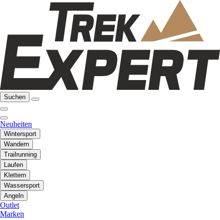
Suchen
Neuheiten
Wintersport
Wandern
Trailrunning
Laufen
Klettern
Wassersport
Angeln
Outlet
Marken