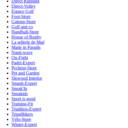
Direct Running
Direct-Volley
Espace Golf
Foot-Store
Galopp-Store
Golf and co
Handball-Store
House of Rugby
La sellerie de Maé
Made in Paradis
Nauti-wave
On-Fight
Padel-Expert
Pecheur-Store
Pet and Garden
Slowood Interior
Smash-Expert
Sneak'In
Sneakids
Sport is good
Training-Fit
Triathlon-Expert
TripnBikers
Vélo-Store
Winter-Expert