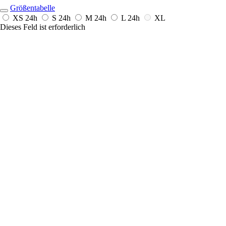
Größentabelle
XS
24h
S
24h
M
24h
L
24h
XL
Dieses Feld ist erforderlich