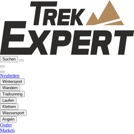
Suchen
Neuheiten
Wintersport
Wandern
Trailrunning
Laufen
Klettern
Wassersport
Angeln
Outlet
Marken