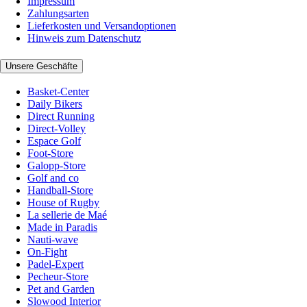
Impressum
Zahlungsarten
Lieferkosten und Versandoptionen
Hinweis zum Datenschutz
Unsere Geschäfte
Basket-Center
Daily Bikers
Direct Running
Direct-Volley
Espace Golf
Foot-Store
Galopp-Store
Golf and co
Handball-Store
House of Rugby
La sellerie de Maé
Made in Paradis
Nauti-wave
On-Fight
Padel-Expert
Pecheur-Store
Pet and Garden
Slowood Interior