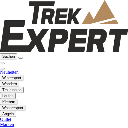
Suchen
Neuheiten
Wintersport
Wandern
Trailrunning
Laufen
Klettern
Wassersport
Angeln
Outlet
Marken