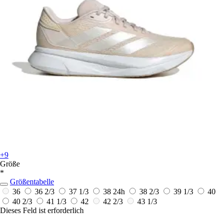
+9
Größe
*
Größentabelle
36
36 2/3
37 1/3
38
24h
38 2/3
39 1/3
40
40 2/3
41 1/3
42
42 2/3
43 1/3
Dieses Feld ist erforderlich