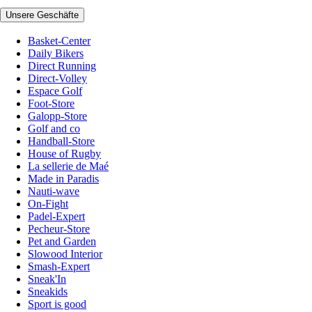
Unsere Geschäfte
Basket-Center
Daily Bikers
Direct Running
Direct-Volley
Espace Golf
Foot-Store
Galopp-Store
Golf and co
Handball-Store
House of Rugby
La sellerie de Maé
Made in Paradis
Nauti-wave
On-Fight
Padel-Expert
Pecheur-Store
Pet and Garden
Slowood Interior
Smash-Expert
Sneak'In
Sneakids
Sport is good