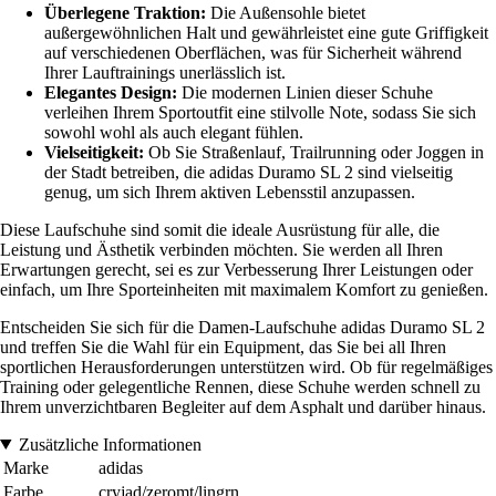
Überlegene Traktion:
Die Außensohle bietet
außergewöhnlichen Halt und gewährleistet eine gute Griffigkeit
auf verschiedenen Oberflächen, was für Sicherheit während
Ihrer Lauftrainings unerlässlich ist.
Elegantes Design:
Die modernen Linien dieser Schuhe
verleihen Ihrem Sportoutfit eine stilvolle Note, sodass Sie sich
sowohl wohl als auch elegant fühlen.
Vielseitigkeit:
Ob Sie Straßenlauf, Trailrunning oder Joggen in
der Stadt betreiben, die adidas Duramo SL 2 sind vielseitig
genug, um sich Ihrem aktiven Lebensstil anzupassen.
Diese Laufschuhe sind somit die ideale Ausrüstung für alle, die
Leistung und Ästhetik verbinden möchten. Sie werden all Ihren
Erwartungen gerecht, sei es zur Verbesserung Ihrer Leistungen oder
einfach, um Ihre Sporteinheiten mit maximalem Komfort zu genießen.
Entscheiden Sie sich für die Damen-Laufschuhe adidas Duramo SL 2
und treffen Sie die Wahl für ein Equipment, das Sie bei all Ihren
sportlichen Herausforderungen unterstützen wird. Ob für regelmäßiges
Training oder gelegentliche Rennen, diese Schuhe werden schnell zu
Ihrem unverzichtbaren Begleiter auf dem Asphalt und darüber hinaus.
Zusätzliche Informationen
Marke
adidas
Farbe
cryjad/zeromt/lingrn