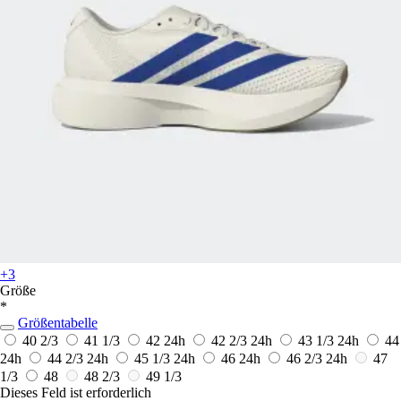
+3
Größe
*
Größentabelle
40 2/3
41 1/3
42
24h
42 2/3
24h
43 1/3
24h
44
24h
44 2/3
24h
45 1/3
24h
46
24h
46 2/3
24h
47
1/3
48
48 2/3
49 1/3
Dieses Feld ist erforderlich