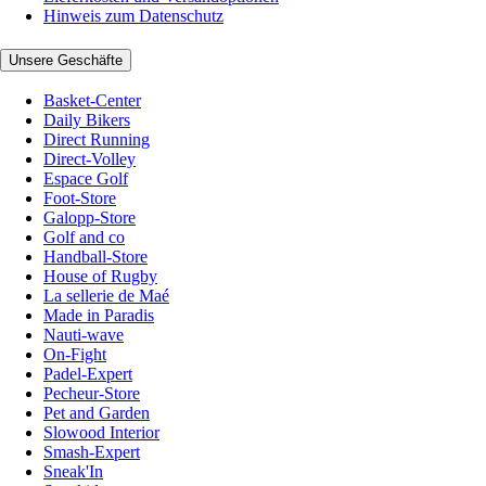
Hinweis zum Datenschutz
Unsere Geschäfte
Basket-Center
Daily Bikers
Direct Running
Direct-Volley
Espace Golf
Foot-Store
Galopp-Store
Golf and co
Handball-Store
House of Rugby
La sellerie de Maé
Made in Paradis
Nauti-wave
On-Fight
Padel-Expert
Pecheur-Store
Pet and Garden
Slowood Interior
Smash-Expert
Sneak'In