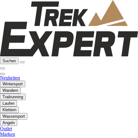
Suchen
Neuheiten
Wintersport
Wandern
Trailrunning
Laufen
Klettern
Wassersport
Angeln
Outlet
Marken