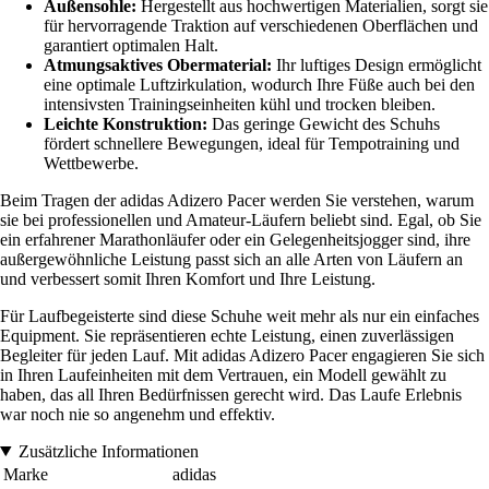
Außensohle:
Hergestellt aus hochwertigen Materialien, sorgt sie
für hervorragende Traktion auf verschiedenen Oberflächen und
garantiert optimalen Halt.
Atmungsaktives Obermaterial:
Ihr luftiges Design ermöglicht
eine optimale Luftzirkulation, wodurch Ihre Füße auch bei den
intensivsten Trainingseinheiten kühl und trocken bleiben.
Leichte Konstruktion:
Das geringe Gewicht des Schuhs
fördert schnellere Bewegungen, ideal für Tempotraining und
Wettbewerbe.
Beim Tragen der adidas Adizero Pacer werden Sie verstehen, warum
sie bei professionellen und Amateur-Läufern beliebt sind. Egal, ob Sie
ein erfahrener Marathonläufer oder ein Gelegenheitsjogger sind, ihre
außergewöhnliche Leistung passt sich an alle Arten von Läufern an
und verbessert somit Ihren Komfort und Ihre Leistung.
Für Laufbegeisterte sind diese Schuhe weit mehr als nur ein einfaches
Equipment. Sie repräsentieren echte Leistung, einen zuverlässigen
Begleiter für jeden Lauf. Mit adidas Adizero Pacer engagieren Sie sich
in Ihren Laufeinheiten mit dem Vertrauen, ein Modell gewählt zu
haben, das all Ihren Bedürfnissen gerecht wird. Das Laufe Erlebnis
war noch nie so angenehm und effektiv.
Zusätzliche Informationen
Marke
adidas