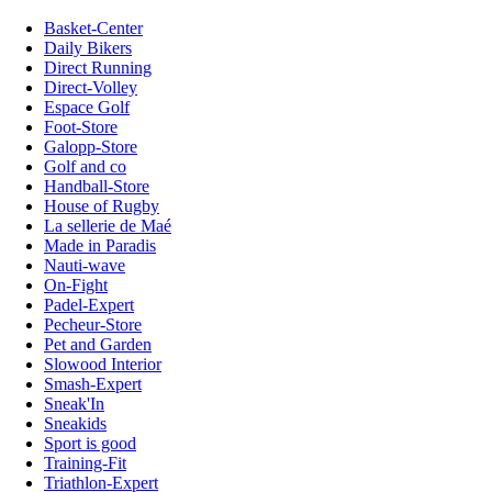
Basket-Center
Daily Bikers
Direct Running
Direct-Volley
Espace Golf
Foot-Store
Galopp-Store
Golf and co
Handball-Store
House of Rugby
La sellerie de Maé
Made in Paradis
Nauti-wave
On-Fight
Padel-Expert
Pecheur-Store
Pet and Garden
Slowood Interior
Smash-Expert
Sneak'In
Sneakids
Sport is good
Training-Fit
Triathlon-Expert