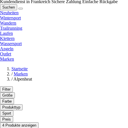
Kundendienst in Frankreich
Sichere Zahlung
Einfache Rückgabe
Suchen
Neuheiten
Wintersport
Wandern
Trailrunning
Laufen
Klettern
Wassersport
Angeln
Outlet
Marken
Startseite
/
Marken
/
Alpenheat
Filter
Größe
Farbe
Produkttyp
Sport
Preis
4 Produkte anzeigen