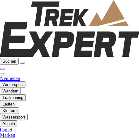
Suchen
Neuheiten
Wintersport
Wandern
Trailrunning
Laufen
Klettern
Wassersport
Angeln
Outlet
Marken