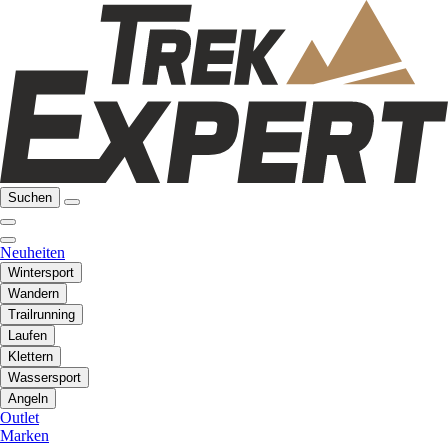
Suchen
Neuheiten
Wintersport
Wandern
Trailrunning
Laufen
Klettern
Wassersport
Angeln
Outlet
Marken