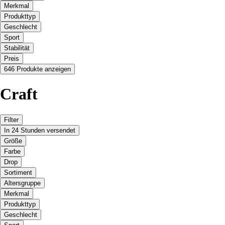
Merkmal
Produkttyp
Geschlecht
Sport
Stabilität
Preis
646 Produkte anzeigen
Craft
Filter
In 24 Stunden versendet
Größe
Farbe
Drop
Sortiment
Altersgruppe
Merkmal
Produkttyp
Geschlecht