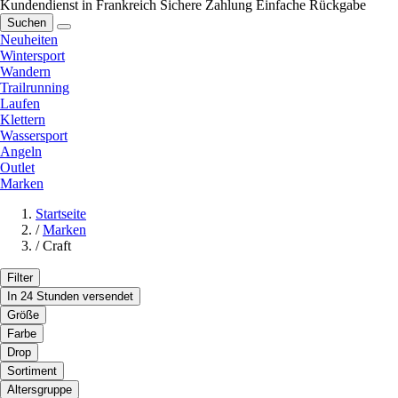
Kundendienst in Frankreich
Sichere Zahlung
Einfache Rückgabe
Suchen
Neuheiten
Wintersport
Wandern
Trailrunning
Laufen
Klettern
Wassersport
Angeln
Outlet
Marken
Startseite
/
Marken
/
Craft
Filter
In 24 Stunden versendet
Größe
Farbe
Drop
Sortiment
Altersgruppe