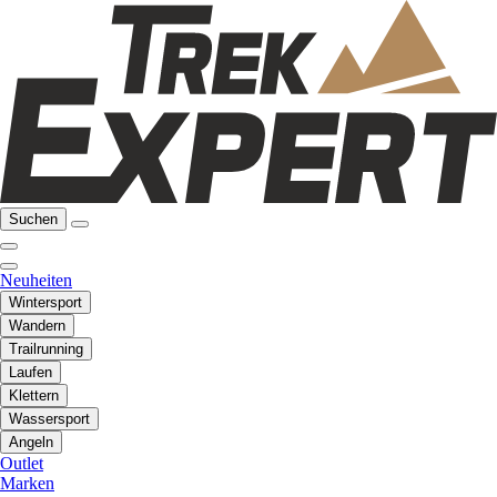
Suchen
Neuheiten
Wintersport
Wandern
Trailrunning
Laufen
Klettern
Wassersport
Angeln
Outlet
Marken