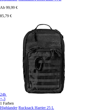
Ab
99,99 €
85,79 €
24h
+-3
1 Farben
Highlander
Rucksack Harrier 25 L