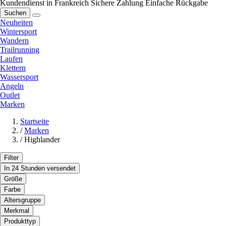
Kundendienst in Frankreich
Sichere Zahlung
Einfache Rückgabe
Suchen
Neuheiten
Wintersport
Wandern
Trailrunning
Laufen
Klettern
Wassersport
Angeln
Outlet
Marken
Startseite
/
Marken
/
Highlander
Filter
In 24 Stunden versendet
Größe
Farbe
Altersgruppe
Merkmal
Produkttyp