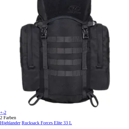
+-2
2 Farben
Highlander
Rucksack Forces Elite 33 L