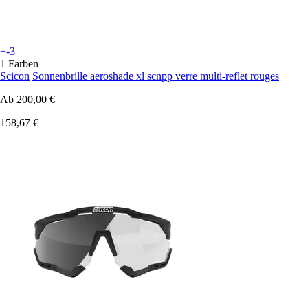
+-3
1 Farben
Scicon
Sonnenbrille aeroshade xl scnpp verre multi-reflet rouges
Ab
200,00 €
158,67 €