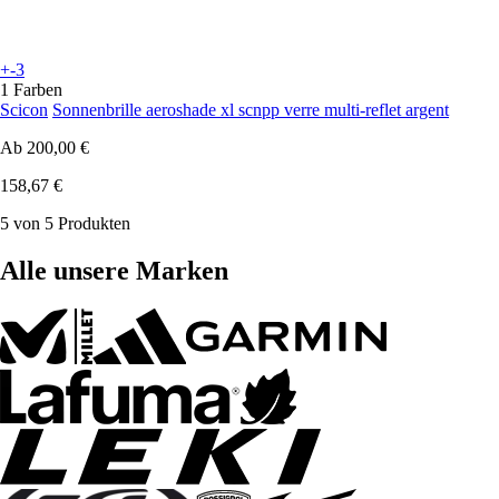
+-3
1 Farben
Scicon
Sonnenbrille aeroshade xl scnpp verre multi-reflet argent
Ab
200,00 €
158,67 €
5 von 5 Produkten
Alle unsere Marken