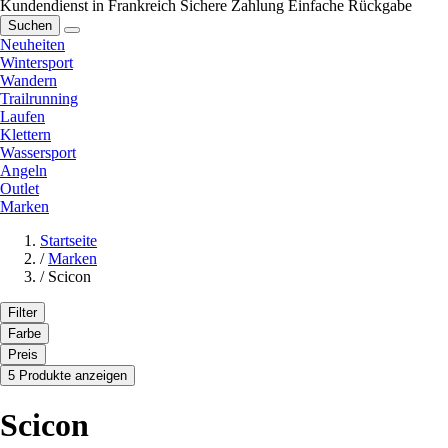
Kundendienst in Frankreich
Sichere Zahlung
Einfache Rückgabe
Suchen
Neuheiten
Wintersport
Wandern
Trailrunning
Laufen
Klettern
Wassersport
Angeln
Outlet
Marken
Startseite
/
Marken
/
Scicon
Filter
Farbe
Preis
5 Produkte anzeigen
Scicon