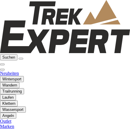
Suchen
Neuheiten
Wintersport
Wandern
Trailrunning
Laufen
Klettern
Wassersport
Angeln
Outlet
Marken