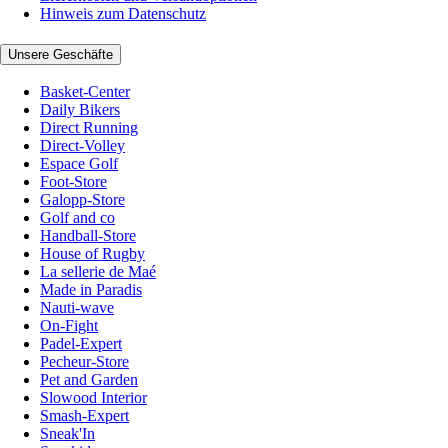
Hinweis zum Datenschutz
Unsere Geschäfte
Basket-Center
Daily Bikers
Direct Running
Direct-Volley
Espace Golf
Foot-Store
Galopp-Store
Golf and co
Handball-Store
House of Rugby
La sellerie de Maé
Made in Paradis
Nauti-wave
On-Fight
Padel-Expert
Pecheur-Store
Pet and Garden
Slowood Interior
Smash-Expert
Sneak'In