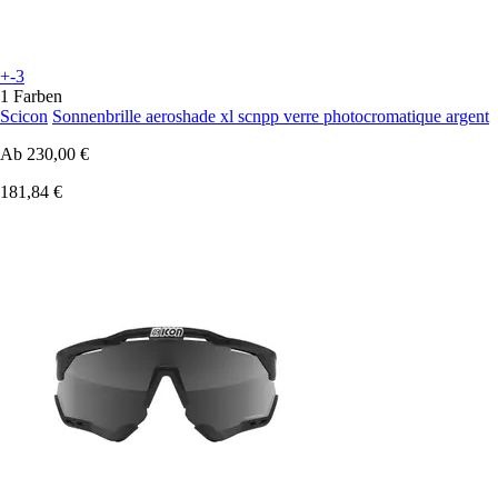
+-3
1 Farben
Scicon
Sonnenbrille aeroshade xl scnpp verre photocromatique argent
Ab
230,00 €
181,84 €