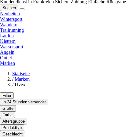
Kundendienst in Frankreich
Sichere Zahlung
Einfache Rückgabe
Suchen
Neuheiten
Wintersport
Wandern
Trailrunning
Laufen
Klettern
Wassersport
Angeln
Outlet
Marken
Startseite
/
Marken
/
Uvex
Filter
In 24 Stunden versendet
Größe
Farbe
Altersgruppe
Produkttyp
Geschlecht