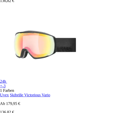
136,82 €
24h
+-3
1 Farben
Uvex
Skibrille Victorious Vario
Ab
179,95 €
136,82 €