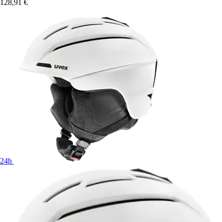
128,91 €
24h