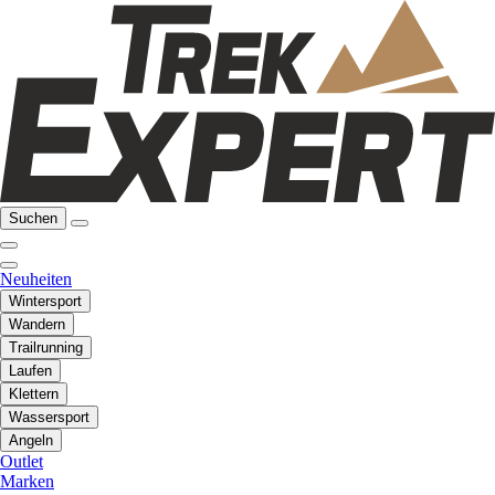
Suchen
Neuheiten
Wintersport
Wandern
Trailrunning
Laufen
Klettern
Wassersport
Angeln
Outlet
Marken