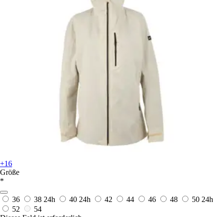
+16
Größe
*
36
38
24h
40
24h
42
44
46
48
50
24h
52
54