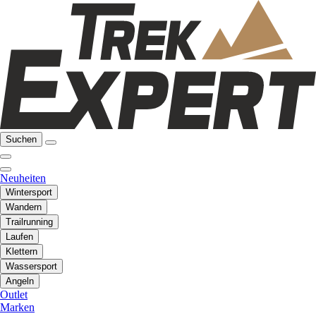
Suchen
Neuheiten
Wintersport
Wandern
Trailrunning
Laufen
Klettern
Wassersport
Angeln
Outlet
Marken