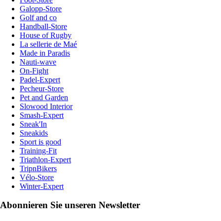
Galopp-Store
Golf and co
Handball-Store
House of Rugby
La sellerie de Maé
Made in Paradis
Nauti-wave
On-Fight
Padel-Expert
Pecheur-Store
Pet and Garden
Slowood Interior
Smash-Expert
Sneak'In
Sneakids
Sport is good
Training-Fit
Triathlon-Expert
TripnBikers
Vélo-Store
Winter-Expert
Abonnieren Sie unseren Newsletter