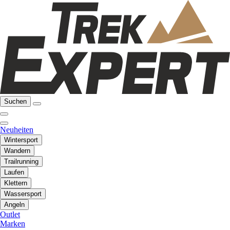
Suchen
Neuheiten
Wintersport
Wandern
Trailrunning
Laufen
Klettern
Wassersport
Angeln
Outlet
Marken