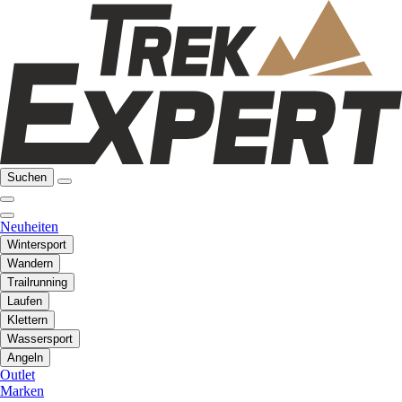
Suchen
Neuheiten
Wintersport
Wandern
Trailrunning
Laufen
Klettern
Wassersport
Angeln
Outlet
Marken