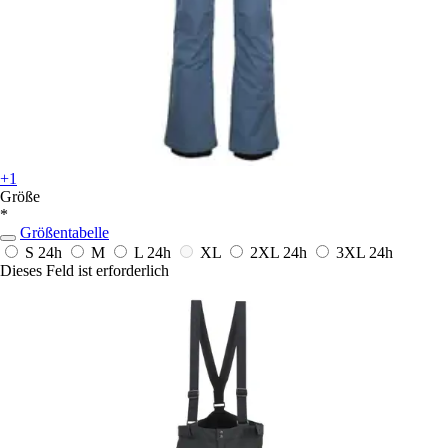
+1
Größe
*
Größentabelle
S
24h
M
L
24h
XL
2XL
24h
3XL
24h
Dieses Feld ist erforderlich