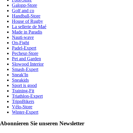
Galopp-Store
Golf and co
Handball-Store
House of Rugby
La sellerie de Maé
Made in Paradis
Nauti-wave
On-Fight
Padel-Expert
Pecheur-Store
Pet and Garden
Slowood Interior
Smash-Expert
Sneak'In
Sneakids
Sport is good
Training-Fit
Triathlon-Expert
TripnBikers
Vélo-Store
Winter-Expert
Abonnieren Sie unseren Newsletter