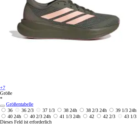
+7
Größe
*
Größentabelle
36
36 2/3
37 1/3
38
24h
38 2/3
24h
39 1/3
24h
40
24h
40 2/3
24h
41 1/3
24h
42
42 2/3
43 1/3
Dieses Feld ist erforderlich