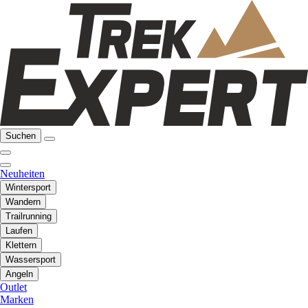
Suchen
Neuheiten
Wintersport
Wandern
Trailrunning
Laufen
Klettern
Wassersport
Angeln
Outlet
Marken