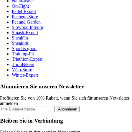
Nauti-wave
On-Fight
Padel-Expert
Pecheur-Store
Pet and Garden
Slowood Interior
Smash-Expert
Sneak'In
Sneakids
Sport is good
Training-Fit
Triathlon-Expert
TripnBikers
Vélo-Store
Winter-Expert
Abonnieren Sie unseren Newsletter
Profitieren Sie von 10% Rabatt, wenn Sie sich für unseren Newsletter
anmelden
Abonnieren
Bleiben Sie in Verbindung