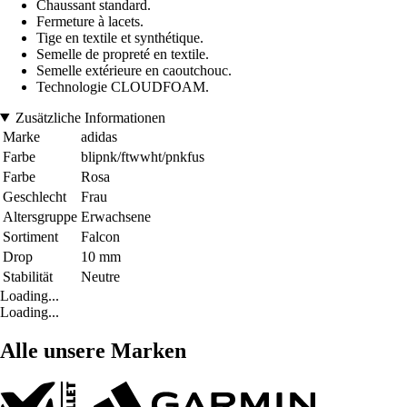
Chaussant standard.
Fermeture à lacets.
Tige en textile et synthétique.
Semelle de propreté en textile.
Semelle extérieure en caoutchouc.
Technologie CLOUDFOAM.
Zusätzliche Informationen
Marke
adidas
Farbe
blipnk/ftwwht/pnkfus
Farbe
Rosa
Geschlecht
Frau
Altersgruppe
Erwachsene
Sortiment
Falcon
Drop
10 mm
Stabilität
Neutre
Loading...
Loading...
Alle unsere Marken