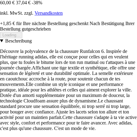
60,00 €
37,04 €
-38%
inkl. MwSt. zzgl.
Versandkosten
+1,85 €
für Ihre nächste Bestellung geschenkt
Nach Bestätigung Ihrer
Bestellung gutgeschrieben
Loading...
Beschreibung
Découvre la polyvalence de la chaussure Runfalcon 6. Inspirée de
l'héritage running adidas, elle est conçue pour celles qui en veulent
plus, que tu foules le bitume lors de ton run matinal ou t'attaques à une
journée chargée.Affichant une tige textile et synthétique, elle offre une
sensation de légèreté et une durabilité optimale. La semelle extérieure
en caoutchouc accroche à la route, pour soutenir chacun de tes
mouvements.Elle combine un style iconique et une performance
pratique, idéale pour les athlètes et celles qui aiment explorer la ville.
Dotée d'un amorti supplémentaire pour un maximum de douceur, la
technologie Cloudfoam assure plus de dynamisme.Le chaussant
standard procure une sensation équilibrée, ni trop serré ni trop large,
pour bouger avec confiance. Ajuste les lacets selon ton allure et ton
activité pour un maintien parfait.Cette chaussure s'adapte à ta vie active
avec style, confort et performance pour te faire avancer. Avec adidas,
c'est plus qu'une chaussure. C'est un mode de vie.