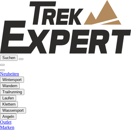
Suchen
Neuheiten
Wintersport
Wandern
Trailrunning
Laufen
Klettern
Wassersport
Angeln
Outlet
Marken