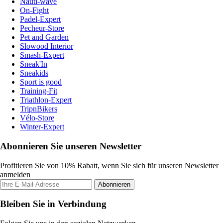
Nauti-wave
On-Fight
Padel-Expert
Pecheur-Store
Pet and Garden
Slowood Interior
Smash-Expert
Sneak'In
Sneakids
Sport is good
Training-Fit
Triathlon-Expert
TripnBikers
Vélo-Store
Winter-Expert
Abonnieren Sie unseren Newsletter
Profitieren Sie von 10% Rabatt, wenn Sie sich für unseren Newsletter
anmelden
Abonnieren
Bleiben Sie in Verbindung