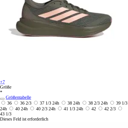
+7
Größe
*
Größentabelle
36
36 2/3
37 1/3
24h
38
24h
38 2/3
24h
39 1/3
24h
40
24h
40 2/3
24h
41 1/3
24h
42
42 2/3
43 1/3
Dieses Feld ist erforderlich