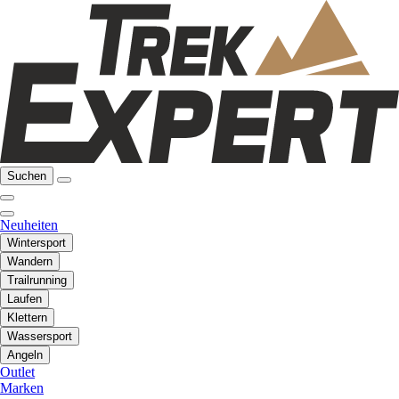
Suchen
Neuheiten
Wintersport
Wandern
Trailrunning
Laufen
Klettern
Wassersport
Angeln
Outlet
Marken