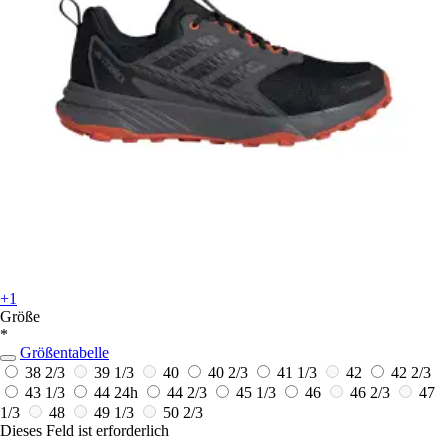
+1
Größe
*
Größentabelle
38 2/3
39 1/3
40
40 2/3
41 1/3
42
42 2/3
43 1/3
44
24h
44 2/3
45 1/3
46
46 2/3
47
1/3
48
49 1/3
50 2/3
Dieses Feld ist erforderlich