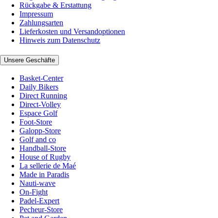
Rückgabe & Erstattung
Impressum
Zahlungsarten
Lieferkosten und Versandoptionen
Hinweis zum Datenschutz
Unsere Geschäfte
Basket-Center
Daily Bikers
Direct Running
Direct-Volley
Espace Golf
Foot-Store
Galopp-Store
Golf and co
Handball-Store
House of Rugby
La sellerie de Maé
Made in Paradis
Nauti-wave
On-Fight
Padel-Expert
Pecheur-Store