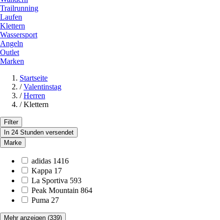
Trailrunning
Laufen
Klettern
Wassersport
Angeln
Outlet
Marken
Startseite
/
Valentinstag
/
Herren
/
Klettern
Filter
In 24 Stunden versendet
Marke
adidas
1416
Kappa
17
La Sportiva
593
Peak Mountain
864
Puma
27
Mehr anzeigen
(339)